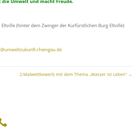
nt die Umwelt und macht Freude.
Eltville (hinter dem Zwinger der Kurfürstlichen Burg Eltville)
o@umweltzukunft-rheingau.de
2.Malwettbewerb mit dem Thema „Wasser ist Leben“
→

Ruf gerne an: 0151 / 20 174 790